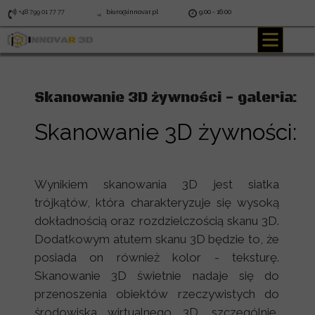
+48 799 01 77 77
biuro@innovar.pl
9:00 - 16:00
Skanowanie 3D żywności
- galeria:
Skanowanie 3D żywności:
Wynikiem skanowania 3D jest siatka
trójkątów, która charakteryzuje się wysoką
dokładnością oraz rozdzielczością skanu 3D.
Dodatkowym atutem skanu 3D będzie to, że
posiada on również kolor - teksturę.
Skanowanie 3D świetnie nadaje się do
przenoszenia obiektów rzeczywistych do
środowiska wirtualnego 3D, szczególnie,