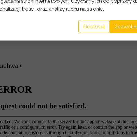
glądania stron internetowych. Używamy ich do poprawy dz
nalizacji treści, oraz analizy ruchu na stronie.
Dostosuj
Zezwól n
żuchwa )