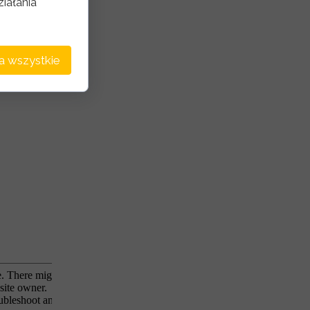
iałania
a wszystkie