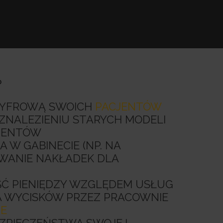
?
 CYFROWĄ SWOICH
PACJENTÓW
ZNALEZIENIU STARYCH MODELI
JENTÓW
A W GABINECIE (NP. NA
ANIE NAKŁADEK DLA
Ć PIENIĘDZY WZGLĘDEM USŁUG
 WYCISKÓW PRZEZ PRACOWNIE
E