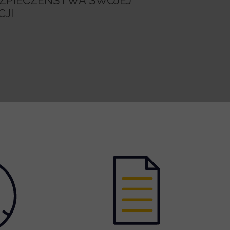
EZPIECZEŃSTWA SWOJEJ
JI