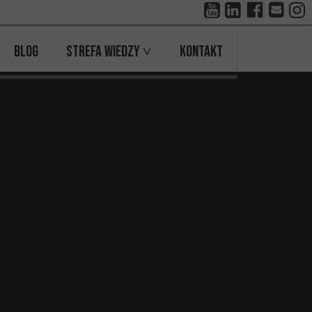
BLOG
Strefa wiedzy ˅
Kontakt
Skanowanie z kolorem
Kontakt
Galeria
Oferta Pracy
Przykłady 3D