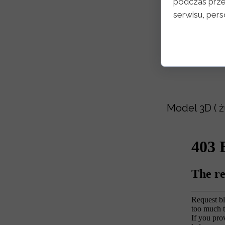
podczas prze
serwisu, perso
Model 3D ( 