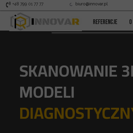
+48 799 01 77 77
biuro@innovar.pl
Realizacje
Referencje
O
O
SKANOWANIE 3
MODELI
DIAGNOSTYCZN