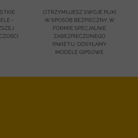
STKIE
OTRZYMUJESZ SWOJE PLIKI
LE -
W SPOSÓB BEZPIECZNY, W
ŻSZEJ
FORMIE SPECJALNIE
LCZOŚCI
ZABEZPIECZONEGO
PAKIETU, ODSYŁAMY
MODELE GIPSOWE
!