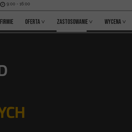
9:00 - 16:00
 firmie
Oferta ˅
Zastosowanie ˅
Wycena ˅
 nas
Skanowanie 3D Usługi
Przemysł i instalacje
Oferta
Inżynieria odwrotna
Budynki i architektura
Cennik
D
Inwentaryzacja 3D
Motoryzacja
Modelowanie CAD / BIM
Muzea i zabytki
Fotogrametria
Części i elementy techniczne
YCH
Druk 3D
Niestandardowe realizacje