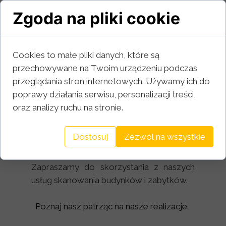
coraz większą popularność w branży
Zgoda na pliki cookie
architektonicznej. Skanowanie
przeprowadzamy również we Wrocławiu,
Legnicy, Wałbrzychu i Opolu.. Oferujemy
Cookies to małe pliki danych, które są
profesjonalne skanowanie laserowe
przechowywane na Twoim urządzeniu podczas
budynków, zabytków i kościołów. Nasze
przeglądania stron internetowych. Używamy ich do
zaawansowane technologie pozwalają
poprawy działania serwisu, personalizacji treści,
nam dostarczać wyniki zgodnie z
oraz analizy ruchu na stronie.
oczekiwaniami klientów. Nasi
doświadczeni specjaliści gwarantują
Dostosuj
Zezwól na wszystkie
wysoką jakość skanowania, dzięki czemu
nasze usługi są niezawodne i precyzyjne.
Zapraszamy do skorzystania z naszych
usług skanowania budynków i zabytków.
Poznaj nasz patrząc na nasze realizacje.