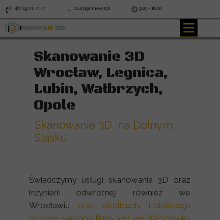
+48 799 01 77 77
biuro@innovar.pl
9:00 - 16:00
Skanowanie 3D
Wrocław, Legnica,
Lubin, Wałbrzych,
Opole
Skanowanie 3D na Dolnym
Śląsku
Świadczymy usługi skanowania 3D oraz
inżynierii odwrotnej również we
Wrocławiu
oraz okolicach
.
Lokalizacja
głównej siedziby firmy jest we Włocławku