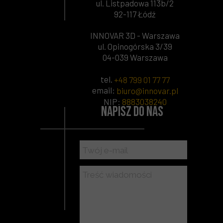
ul. Listpadowa 113b/2
92-117 Łódź
INNOVAR 3D - Warszawa
ul. Opinogórska 3/39
04-039 Warszawa
tel.
+48 799 01 77 77
email:
biuro@innovar.pl
NIP
:
8883038240
Napisz do nas