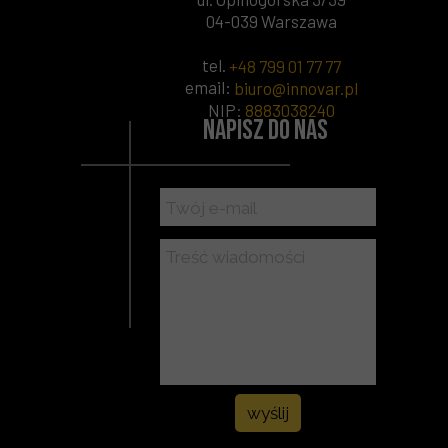
04-039 Warszawa
tel.
+48 799 01 77 77
email:
biuro@innovar.pl
NIP
:
8883038240
Napisz do nas
wyślij