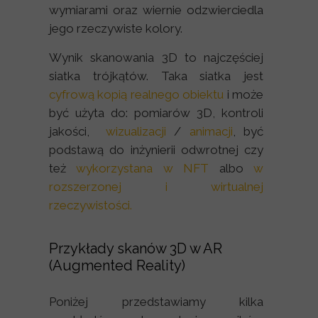
wymiarami oraz wiernie odzwierciedla
jego rzeczywiste kolory.
Wynik skanowania 3D to najczęściej
siatka trójkątów. Taka siatka jest
cyfrową kopią realnego obiektu
i może
być użyta do: pomiarów 3D, kontroli
jakości,
wizualizacji
/
animacji
, być
podstawą do inżynierii odwrotnej czy
też
wykorzystana w NFT
albo
w
rozszerzonej i wirtualnej
rzeczywistości.
Przykłady skanów 3D w AR
(Augmented Reality)
Poniżej przedstawiamy kilka