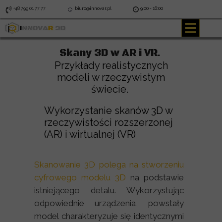
+48 799 01 77 77
biuro@innovar.pl
9:00 - 16:00
Skany 3D w AR i VR.
Przykłady realistycznych
modeli w rzeczywistym
świecie.
Wykorzystanie skanów 3D w
rzeczywistości rozszerzonej
(AR) i wirtualnej (VR)
Skanowanie 3D polega na stworzeniu
cyfrowego modelu 3D
na podstawie
istniejącego detalu. Wykorzystując
odpowiednie urządzenia, powstały
model charakteryzuje się identycznymi