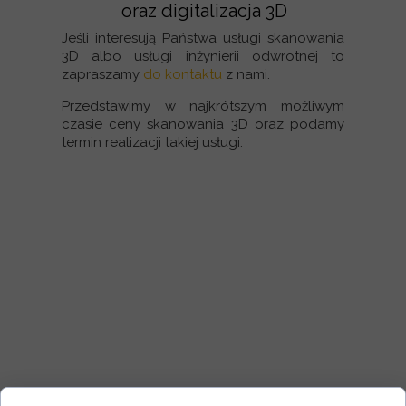
oraz digitalizacja 3D
Jeśli interesują Państwa usługi skanowania
3D albo usługi inżynierii odwrotnej to
zapraszamy
do kontaktu
z nami.
Przedstawimy w najkrótszym możliwym
czasie ceny skanowania 3D oraz podamy
termin realizacji takiej usługi.