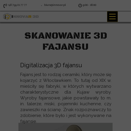
+48 799 01 77 77
biuro@innovar.pl
9:00 - 16:00
SKANOWANIE 3D
FAJANSU
Digitalizacja 3D fajansu
Fajans jest to rodzaj ceramiki, który może się
kojarzyć z Włocławkiem. To tutaj od XIX w.
mieściły się fabryki, w których wytwarzano
charakterystyczne dla Kujaw wyroby.
Wyroby fajansowe, jakie powstawały to m.
in. talerze, miski, pojemniki kuchenne, czy
zawieszki na ścianę. Znak rozpoznawczy to
zdobienie, które było i jest wykonywane na
fajansie.