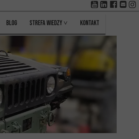
BLOG
Strefa wiedzy ˅
Kontakt
Skanowanie z kolorem
Kontakt
Galeria
Oferta Pracy
Przykłady 3D