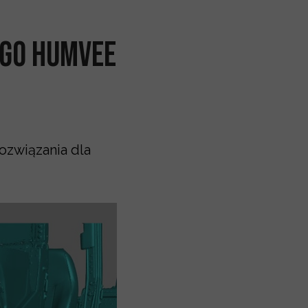
go HUMVEE
związania dla