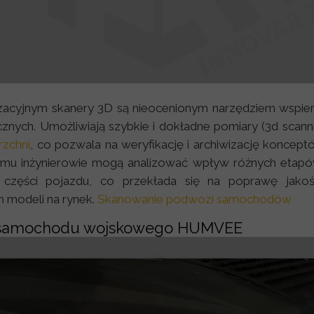
acyjnym skanery 3D są nieocenionym narzędziem wspier
znych. Umożliwiają szybkie i dokładne pomiary (3d scann
rzchni
, co pozwala na weryfikację i archiwizację koncep
emu inżynierowie mogą analizować wpływ różnych etapó
 części pojazdu, co przekłada się na poprawę jakoś
 modeli na rynek.
Skanowanie podwozi samochodów
 samochodu wojskowego HUMVEE