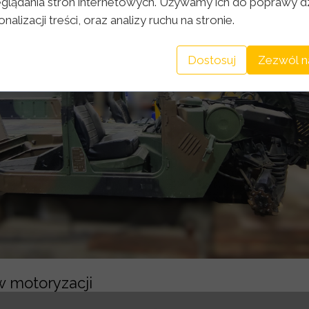
glądania stron internetowych. Używamy ich do poprawy dz
nalizacji treści, oraz analizy ruchu na stronie.
Dostosuj
Zezwól n
 motoryzacji