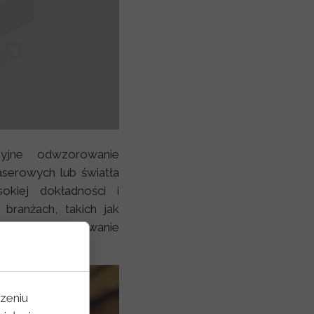
yjne odwzorowanie
aserowych lub światła
okiej dokładności i
 branżach, takich jak
ryzacyjnym skanowanie
troli jakości.
zeniu