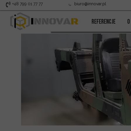
+48 799 01 77 77
biuro@innovar.pl
Realizacje
Referencje
O
O