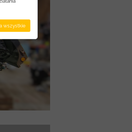
iałania
a wszystkie