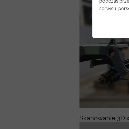
podczas prze
serwisu, perso
Skanowanie 3D w