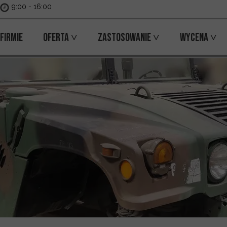
9:00 - 16:00
 firmie
Oferta ˅
Zastosowanie ˅
Wycena ˅
 nas
Skanowanie 3D Usługi
Przemysł i instalacje
Oferta
Inżynieria odwrotna
Budynki i architektura
Cennik
Inwentaryzacja 3D
Motoryzacja
Modelowanie CAD / BIM
Muzea i zabytki
Fotogrametria
Części i elementy techniczne
Druk 3D
Niestandardowe realizacje